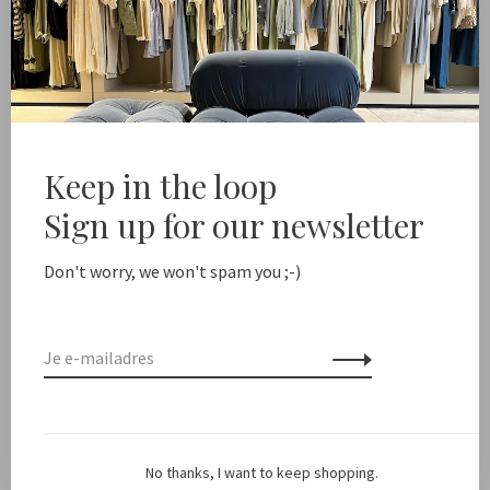
-
+
Aantal:
Toevoegen aan winkelwagen
Free shipping from NL €100 / EU1 €200
Delivery time NL
Keep in the loop
Sign up for our newsletter
Deel dit product:
Facebook
Twitter
Pinterest
E-mail
Don't worry, we won't spam you ;-)
Beschrijving
Kleur: Zwart
Pasvorm: Valt op maat
No thanks, I want to keep shopping.