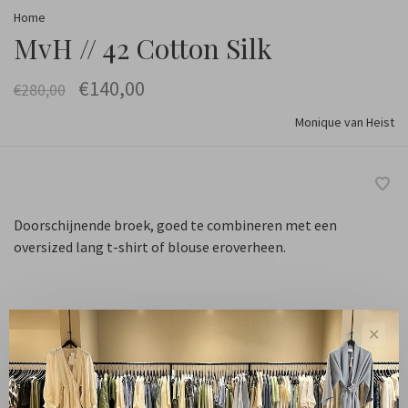
Home
MvH // 42 Cotton Silk
€140,00
€280,00
Monique van Heist
Doorschijnende broek, goed te combineren met een
oversized lang t-shirt of blouse eroverheen.
Black
✕
Kleur:
L
Maat: