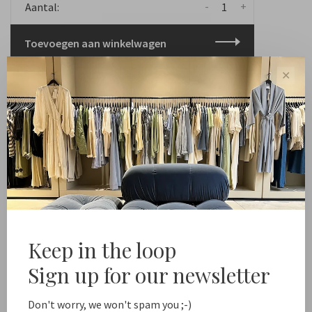
-
+
Aantal:
Toevoegen aan winkelwagen
ee shipping from NL €100 / EU1 €200
Delivery time NL 1
✕
Deel dit product:
Facebook
Twitter
Pinterest
E-mail
Beschrijving
Keep in the loop
*LET OP: dit is alleen een hoesje, geen snoer
Sign up for our newsletter
inbegrepen!
Blader door de foto's voor inspiratie voor
combinaties.
Don't worry, we won't spam you ;-)