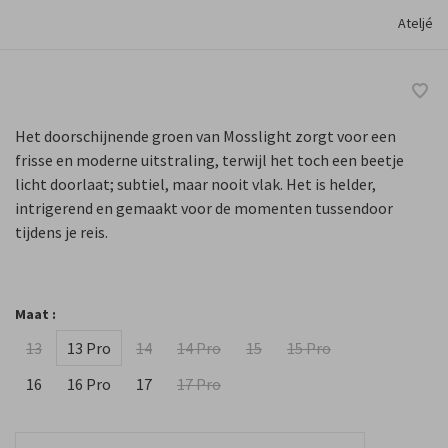
Ateljé
Het doorschijnende groen van Mosslight zorgt voor een
frisse en moderne uitstraling, terwijl het toch een beetje
licht doorlaat; subtiel, maar nooit vlak. Het is helder,
intrigerend en gemaakt voor de momenten tussendoor
tijdens je reis.
Maat :
13
13 Pro
14
14 Pro
15
15 Pro
16
16 Pro
17
17 Pro