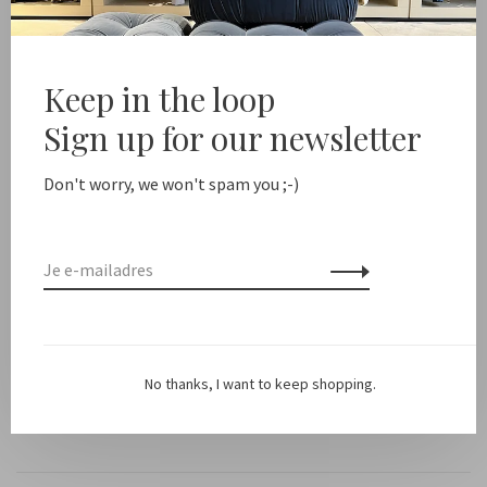
Free shipping from NL €100 / EU1 €200
Delivery time NL
Keep in the loop
Sign up for our newsletter
Deel dit product:
Facebook
Twitter
Pinterest
E-mail
Don't worry, we won't spam you ;-)
Beschrijving
*LET OP: dit is alleen een snoer, geen hoesje inbegrepen!
Blader door de afbeeldingen voor inspiratie of stel je eigen
telefoonset samen.
No thanks, I want to keep shopping.