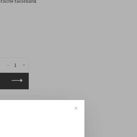
ische tailleband.
-
+
✕