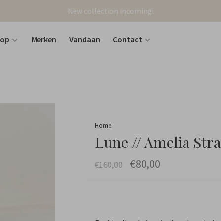
New collection incoming!
hop
Merken
Vandaan
Contact
Home
Lune // Amelia Stra
€80,00
€160,00