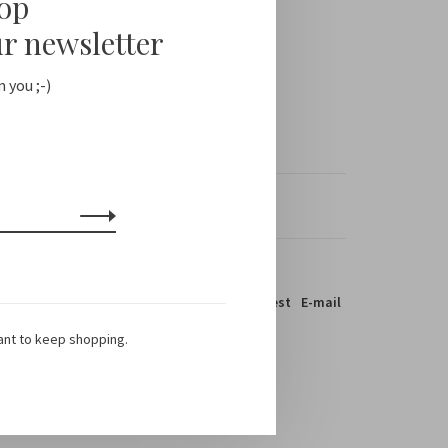
oop
ur newsletter
 you ;-)
s / EU 1-3 days
el dit product:
Facebook
Twitter
Pinterest
E-mail
ant to keep shopping.