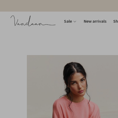
Sale
New arrivals
S