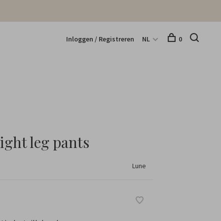
Inloggen / Registreren
NL
0
ight leg pants
Lune