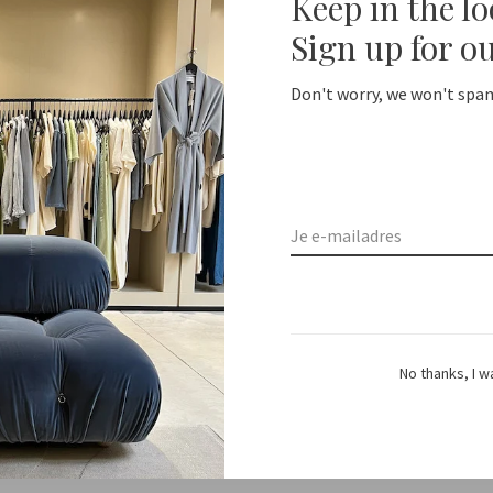
Keep in the l
Sign up for o
Don't worry, we won't spam
ing from NL €100 / EU1 €200
Delivery time NL 1-2 day
De
No thanks, I w