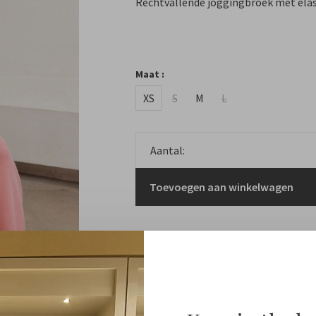
Rechtvallende joggingbroek met elast
Maat :
XS
S
M
L
Aantal:
Toevoegen aan winkelwagen