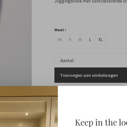
Joggingbroek met contrasterende sti
Maat :
XS
S
M
L
XL
Aantal:
Toevoegen aan winkelwagen
Keep in the l