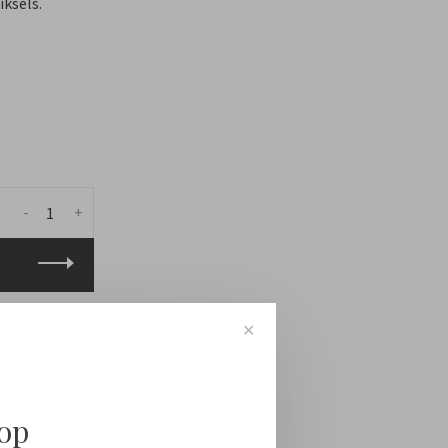
ksels.
-
+
✕
oop