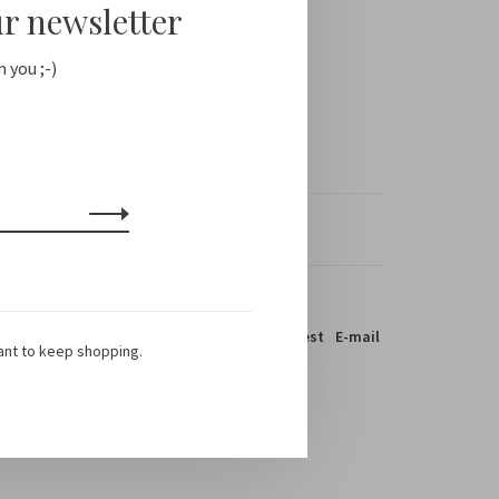
ur newsletter
 you ;-)
s / EU 1-3 days
el dit product:
Facebook
Twitter
Pinterest
E-mail
ant to keep shopping.