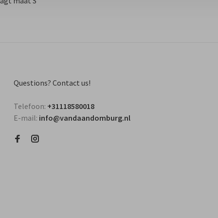
agt ​​maat S
Questions? Contact us!
Telefoon:
+31118580018
E-mail:
info@vandaandomburg.nl