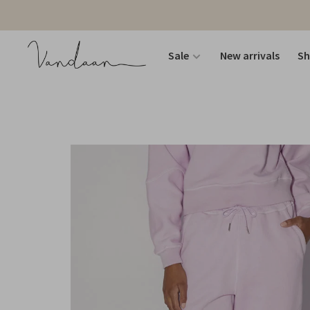
Sale
New arrivals
S