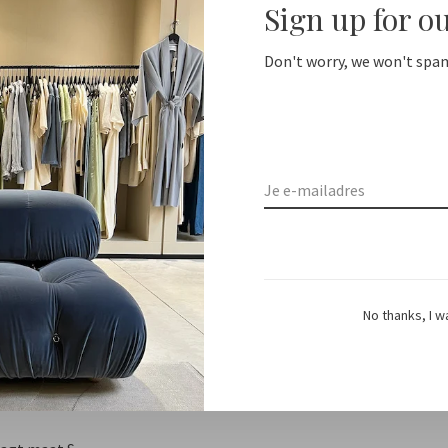
Sign up for o
Don't worry, we won't spam
ing from NL €100 / EU1 €200
Delivery time NL 1-2 day
De
No thanks, I w