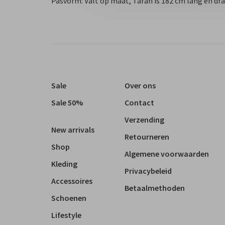
Pasvorm: Valt op maat, Tarah is 182 cm lang en dra
Sale
Over ons
Sale 50%
Contact
Verzending
New arrivals
Retourneren
Shop
Algemene voorwaarden
Kleding
Privacybeleid
Accessoires
Betaalmethoden
Schoenen
Lifestyle