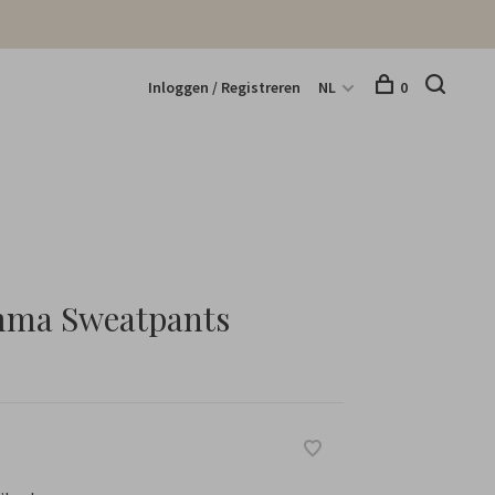
Inloggen / Registreren
NL
0
Emma Sweatpants