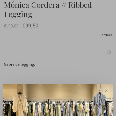
Mónica Cordera // Ribbed
Legging
€99,50
€199,00
Cordera
Gebreide legging.
Maat :
✕
One Size
-
+
Aantal: