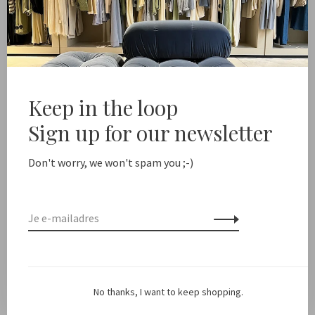
Toevoegen aan winkelwagen
 shipping from NL €100 / EU1 €200
Delivery time NL 1-2
Keep in the loop
Deel dit product:
Facebook
Twitter
Pinterest
E-mail
Sign up for our newsletter
Don't worry, we won't spam you ;-)
Beschrijving
Kleur: Blauw Grijs
Pasvorm: One size fits all, Maat XS t/m M
No thanks, I want to keep shopping.
Materiaal: 100% katoen