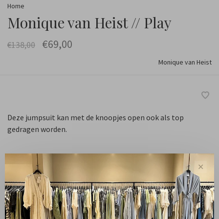
Home
Monique van Heist // Play
€69,00
€138,00
Monique van Heist
Deze jumpsuit kan met de knoopjes open ook als top
gedragen worden.
✕
Maat :
XS
S
M
L