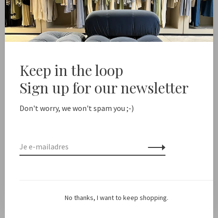
-
+
Aantal:
Toevoegen aan winkelwagen
ree shipping from NL €100 / EU1 €200
Delivery time NL
Keep in the loop
Sign up for our newsletter
Deel dit product:
Facebook
Twitter
Pinterest
E-mail
Don't worry, we won't spam you ;-)
Beschrijving
Kleur: Beige
Pasvorm: Valt op maat
No thanks, I want to keep shopping.