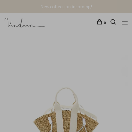
New collection incoming!
0