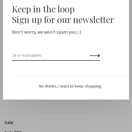
Keep in the loop
Kleur: Off White
Sign up for our newsletter
Afmetingen: lengte: 38 cm / breedte: 12 cm / hoogte: 17 cm
Don't worry, we won't spam you ;-)
Hoogte van de handvatten: 12 cm
Lengte van de schouderband: 43 cm
HANDGEMAAKT IN GHANA
No thanks, I want to keep shopping.
Sale