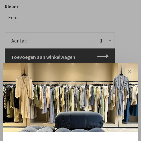
Kleur :
Ecru
-
+
Aantal:
Toevoegen aan winkelwagen
Free shipping from NL €100 / EU1 €200
Delivery time NL
✕
Deel dit product:
Facebook
Twitter
Pinterest
E-mail
Beschrijving