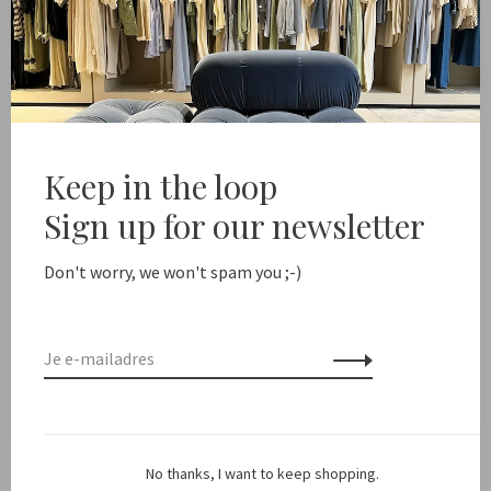
-
+
Aantal:
Toevoegen aan winkelwagen
ree shipping from NL €100 / EU1 €200
Delivery time NL
Keep in the loop
Sign up for our newsletter
Deel dit product:
Facebook
Twitter
Pinterest
E-mail
Don't worry, we won't spam you ;-)
Beschrijving
Kleur: Wit
Pasvorm: Valt op maat
No thanks, I want to keep shopping.