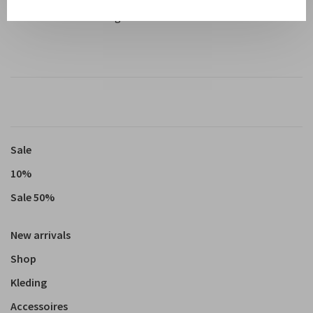
Materiaal: 100% biologisch katoen
Sale
10%
Sale 50%
New arrivals
Shop
Kleding
Accessoires