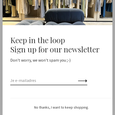
-
+
Aantal:
Toevoegen aan winkelwagen
Free shipping from NL €100 / EU1 €200
Delivery time NL
Keep in the loop
Sign up for our newsletter
Deel dit product:
Facebook
Twitter
Pinterest
E-mail
Don't worry, we won't spam you ;-)
Beschrijving
Kleur: Zeegroen
Pasvorm: Valt op maat
No thanks, I want to keep shopping.