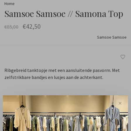
Home
Samsoe Samsoe // Samona Top
€42,50
€85,00
Samsoe Samsoe
Ribgebreid tanktopje met een aansluitende pasvorm. Met
zelfstrikbare bandjes en lusjes aan de achterkant.
Maat :
✕
XS
S
M
L