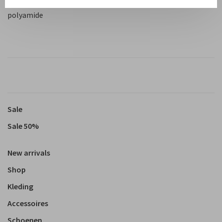
Materiaal: 89% LENZING™ ECOVERO™-viscose, 11%
polyamide
Sale
Sale 50%
New arrivals
Shop
Kleding
Accessoires
Schoenen