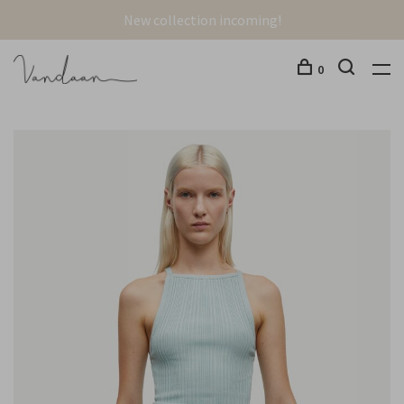
New collection incoming!
0