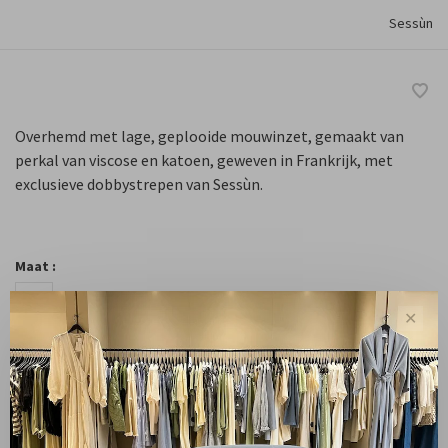
Sessùn
Overhemd met lage, geplooide mouwinzet, gemaakt van
perkal van viscose en katoen, geweven in Frankrijk, met
exclusieve dobbystrepen van Sessùn.
Maat :
XS
S
M
L
✕
-
+
Aantal:
Toevoegen aan winkelwagen