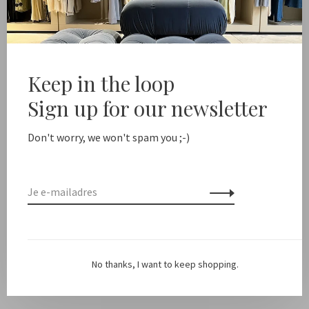
Free shipping from NL €100 / EU1 €200
Delivery time NL
Deel dit product:
Facebook
Twitter
Pinterest
E-mail
Keep in the loop
Sign up for our newsletter
Beschrijving
Don't worry, we won't spam you ;-)
Kleur: Off White met zwarte strepen
Pasvorm: Oversized
Materiaal: 51% viscose, 34% katoen, 15% linnen
No thanks, I want to keep shopping.