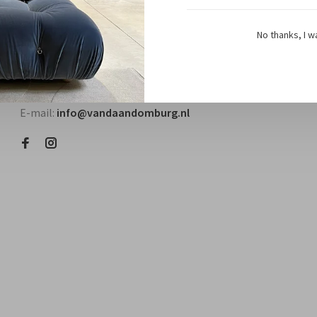
No thanks, I w
Questions? Contact us!
Telefoon:
+31118580018
E-mail:
info@vandaandomburg.nl