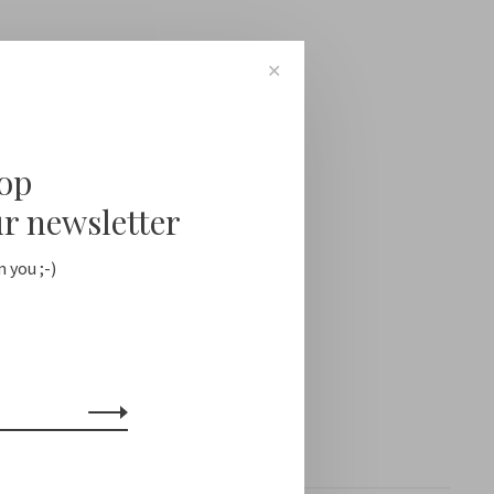
✕
oop
ur newsletter
 you ;-)
Toon 1 - 0 van 0