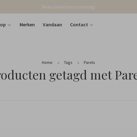
New collection incoming!
hop
Merken
Vandaan
Contact
Home
Tags
Parels
roducten getagd met Pare