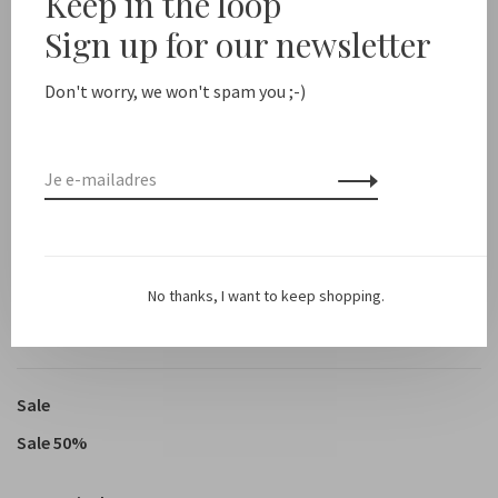
Keep in the loop
Beschrijving
Sign up for our newsletter
Don't worry, we won't spam you ;-)
Kleur: Licht roze met bruine glazen
Materiaal: A
cetaat en CR39 lenzen met een antireflectie
coating
No thanks, I want to keep shopping.
Sale
Sale 50%