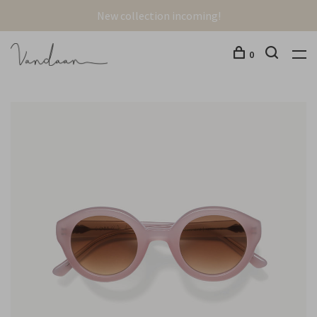
New collection incoming!
0