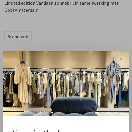
Limited edition Vandaan zonnebril in samenwerking met
Gobi Amsterdam.
Standaard
-
+
Aantal:
✕
Toevoegen aan winkelwagen
Free shipping from NL €100 / EU1 €200
Delivery time NL
Deel dit product:
Facebook
Twitter
Pinterest
E-mail