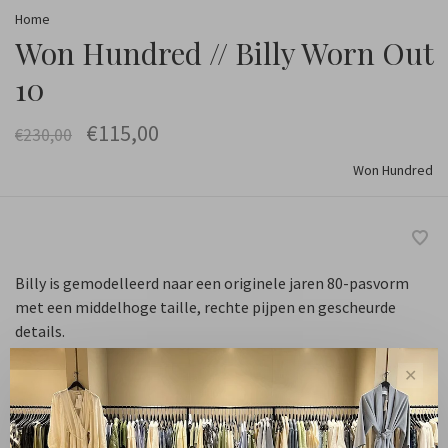
Home
Won Hundred // Billy Worn Out
10
€115,00
€230,00
Won Hundred
Billy is gemodelleerd naar een originele jaren 80-pasvorm
met een middelhoge taille, rechte pijpen en gescheurde
details.
✕
Maat :
26
27
28
29
30
31
32