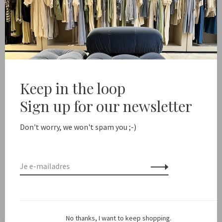
-
+
Aantal:
Toevoegen aan winkelwagen
ree shipping from NL €100 / EU1 €200
Delivery time NL 
Keep in the loop
Sign up for our newsletter
Deel dit product:
Facebook
Twitter
Pinterest
E-mail
Don't worry, we won't spam you ;-)
Beschrijving
Kleur: Licht blauw, worn out ten
No thanks, I want to keep shopping.