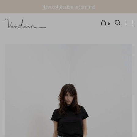
New collection incoming!
0