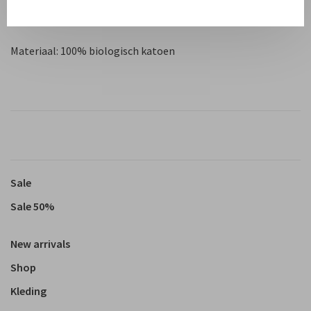
Pasvorm: Valt op maat, maar valt klein in de taille
Materiaal: 100% biologisch katoen
Sale
Sale 50%
New arrivals
Shop
Kleding