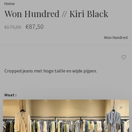
Home
Won Hundred // Kiri Black
€87,50
€175,00
Won Hundred
Cropped jeans met hoge taille en wijde pijpen.
Maat :
25-32
26-32
27-32
27-34
28-32
✕
28-34
29-32
29-34
30-32
30-34
31-32