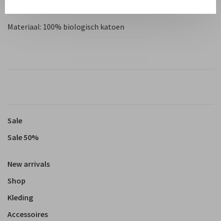
Pasvorm: Valt smal in de taille
Materiaal: 100% biologisch katoen
Sale
Sale 50%
New arrivals
Shop
Kleding
Accessoires