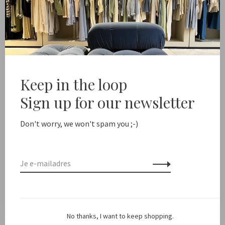
-
+
Aantal:
Toevoegen aan winkelwagen
Free shipping from NL €100 / EU1 €200
Delivery time NL
Keep in the loop
Sign up for our newsletter
Deel dit product:
Facebook
Twitter
Pinterest
E-mail
Don't worry, we won't spam you ;-)
Beschrijving
Kleur: Verwassen zwart
No thanks, I want to keep shopping.