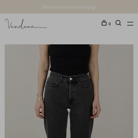
New collection incoming!
0