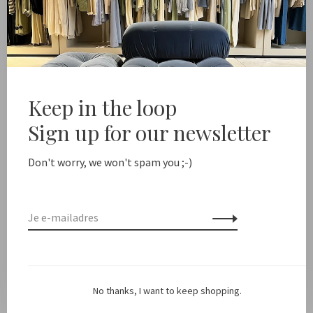
-
+
Aantal:
Toevoegen aan winkelwagen
ree shipping from NL €100 / EU1 €200
Delivery time NL
Keep in the loop
Sign up for our newsletter
Deel dit product:
Facebook
Twitter
Pinterest
E-mail
Don't worry, we won't spam you ;-)
Beschrijving
Kleur: Donker Grijs
No thanks, I want to keep shopping.
Pasvorm: Valt smal in de taille, Daan draagt maat 25