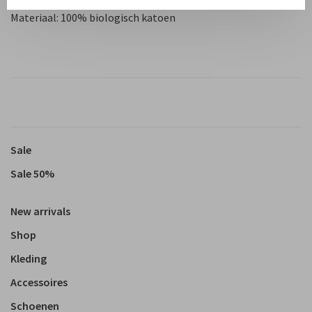
Materiaal: 100% biologisch katoen
Sale
Sale 50%
New arrivals
Shop
Kleding
Accessoires
Schoenen