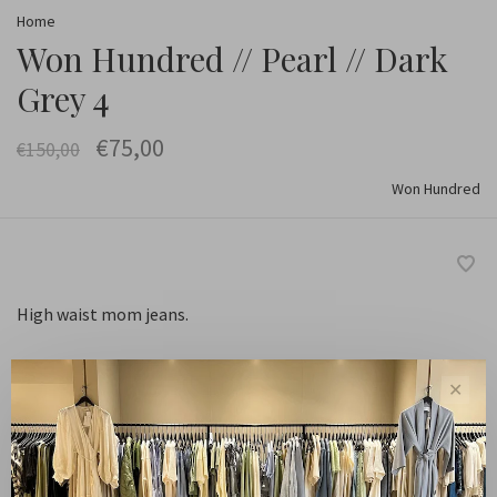
Home
Won Hundred // Pearl // Dark
Grey 4
€75,00
€150,00
Won Hundred
High waist mom jeans.
✕
Maat :
25
26
27
28
29
30
31